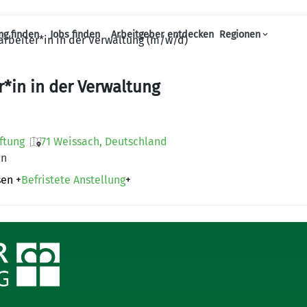
ng finden
Jobs finden
Arbeitgeber entdecken
Regionen
arbeiter*in in der Verwaltung (m/w/d)
Haupt-Navigation
r*in in der Verwaltung
ftung
71 Weissach, Deutschland
en
sen
+
Befristete Anstellung
+