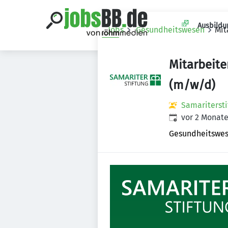
Ausbildu
Jobs
Gesundheitswesen
Mit
Mitarbeite
(m/w/d)
Samaritersti
Veröffentlicht
:
vor 2 Monat
Gesundheitswe