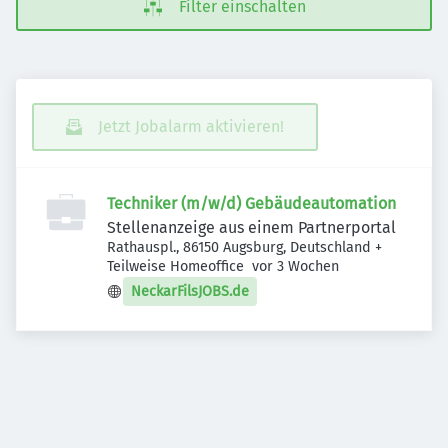
Filter einschalten
Jetzt Jobalarm aktivieren!
Techniker (m/w/d) Gebäudeautomation
Stellenanzeige aus einem Partnerportal
Rathauspl., 86150 Augsburg, Deutschland
+
Veröffentlicht
:
Teilweise Homeoffice
vor 3 Wochen
NeckarFilsJOBS.de