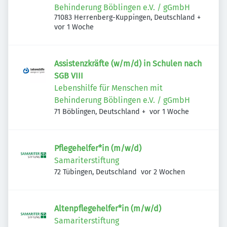
Behinderung Böblingen e.V. / gGmbH
71083 Herrenberg-Kuppingen, Deutschland
+
Veröffentlicht
:
vor 1 Woche
Assistenzkräfte (w/m/d) in Schulen nach
SGB VIII
Lebenshilfe für Menschen mit
Behinderung Böblingen e.V. / gGmbH
Veröffentlicht
:
71 Böblingen, Deutschland
+
vor 1 Woche
Pflegehelfer*in (m/w/d)
Samariterstiftung
Veröffentlicht
:
72 Tübingen, Deutschland
vor 2 Wochen
Altenpflegehelfer*in (m/w/d)
Samariterstiftung