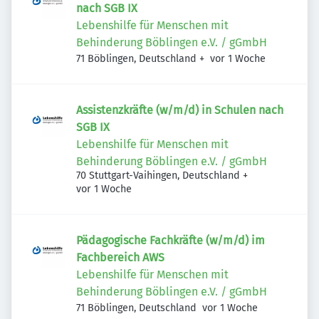
nach SGB IX
Lebenshilfe für Menschen mit
Behinderung Böblingen e.V. / gGmbH
Veröffentlicht
:
71 Böblingen, Deutschland
+
vor 1 Woche
Assistenzkräfte (w/m/d) in Schulen nach
SGB IX
Lebenshilfe für Menschen mit
Behinderung Böblingen e.V. / gGmbH
70 Stuttgart-Vaihingen, Deutschland
+
Veröffentlicht
:
vor 1 Woche
Pädagogische Fachkräfte (w/m/d) im
Fachbereich AWS
Lebenshilfe für Menschen mit
Behinderung Böblingen e.V. / gGmbH
Veröffentlicht
:
71 Böblingen, Deutschland
vor 1 Woche