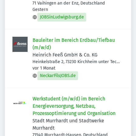
71 Vaihingen an der Enz, Deutschland
Veröffentlicht
:
Gestern
JOBSinLudwigsburg.de
Bauleiter im Bereich Erdbau/Tiefbau
(m/w/d)
Heinrich Feeß GmbH & Co. KG
Heinkelstraße 2, 73230 Kirchheim unter Teck,
Veröffentlicht
:
Deutschland
vor 1 Monat
NeckarFilsJOBS.de
Werkstudent (m/w/d) im Bereich
Energieversorgung, Netzbau,
Prozessoptimierung und Organisation
Stadt Murrhardt und Stadtwerke
Murrhardt
71540 Murrhardt-Hausen, Deutschland