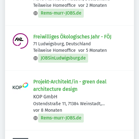
Veröffentlicht
:
Teilweise Homeoffice
vor 2 Monaten
Rems-murr-JOBS.de
Freiwilliges Ökologisches Jahr - FÖJ
71 Ludwigsburg, Deutschland
Veröffentlicht
:
Teilweise Homeoffice
vor 5 Monaten
JOBSinLudwigsburg.de
Projekt-Architekt/in - green deal
architecture design
KOP GmbH
Ostendstraße 11, 71384 Weinstadt,
Veröffentlicht
:
Deutschland
vor 8 Monaten
Rems-murr-JOBS.de