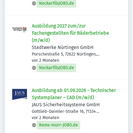
NeckarFilsJOBS.de
Ausbildung 2027 zum/zur
Fachangestellten für Bäderbetriebe
(m/w/d)
Stadtwerke Nürtingen GmbH
Porschestraße 5, 72622 Nürtingen,
Veröffentlicht
:
Deutschland
vor 2 Monaten
NeckarFilsJOBS.de
Ausbildung ab 01.09.2026 - Technischer
Systemplaner – CAD (m/w/d)
JAUS Sicherheitssysteme GmbH
Gottlieb-Daimler-Straße 16, 71334
Veröffentlicht
:
Waiblingen, Deutschland
vor 2 Monaten
Rems-murr-JOBS.de