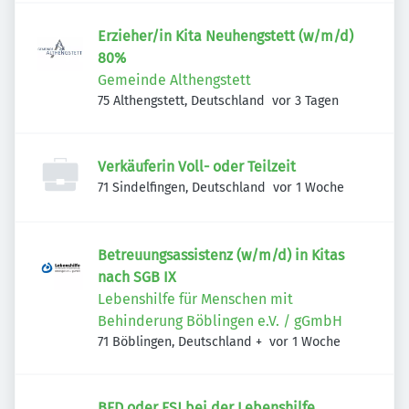
Erzieher/in Kita Neuhengstett (w/m/d)
80%
Gemeinde Althengstett
Veröffentlicht
:
75 Althengstett, Deutschland
vor 3 Tagen
Verkäuferin Voll- oder Teilzeit
Veröffentlicht
:
71 Sindelfingen, Deutschland
vor 1 Woche
Betreuungsassistenz (w/m/d) in Kitas
nach SGB IX
Lebenshilfe für Menschen mit
Behinderung Böblingen e.V. / gGmbH
Veröffentlicht
:
71 Böblingen, Deutschland
+
vor 1 Woche
BFD oder FSJ bei der Lebenshilfe