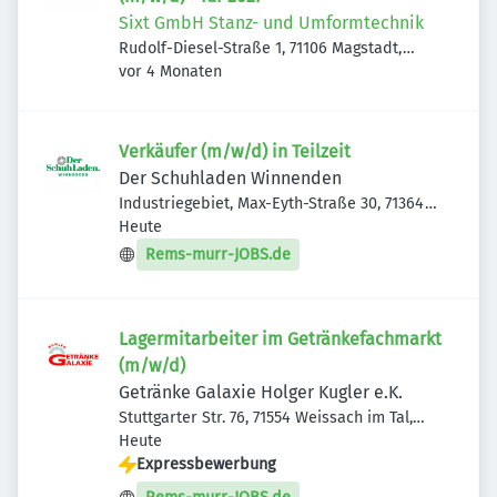
Sixt GmbH Stanz- und Umformtechnik
Rudolf-Diesel-Straße 1, 71106 Magstadt,
Veröffentlicht
:
Deutschland
vor 4 Monaten
Verkäufer (m/w/d) in Teilzeit
Der Schuhladen Winnenden
Industriegebiet, Max-Eyth-Straße 30, 71364
Veröffentlicht
:
Winnenden, Deutschland
Heute
Rems-murr-JOBS.de
Lagermitarbeiter im Getränkefachmarkt
(m/w/d)
Getränke Galaxie Holger Kugler e.K.
Stuttgarter Str. 76, 71554 Weissach im Tal,
Veröffentlicht
:
Deutschland
Heute
Expressbewerbung