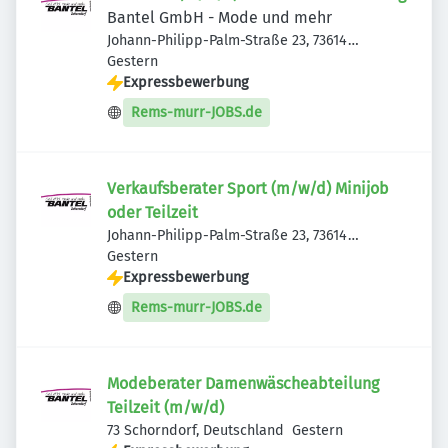
Bantel GmbH - Mode und mehr
Johann-Philipp-Palm-Straße 23, 73614
Veröffentlicht
:
Schorndorf, Deutschland
Gestern
Expressbewerbung
Rems-murr-JOBS.de
Verkaufsberater Sport (m/w/d) Minijob
oder Teilzeit
Johann-Philipp-Palm-Straße 23, 73614
Veröffentlicht
:
Schorndorf, Deutschland
Gestern
Expressbewerbung
Rems-murr-JOBS.de
Modeberater Damenwäscheabteilung
Teilzeit (m/w/d)
Veröffentlicht
:
73 Schorndorf, Deutschland
Gestern