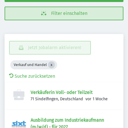
Filter einschalten
Jetzt Jobalarm aktivieren!
Verkauf und Handel
Suche zurücksetzen
Verkäuferin Voll- oder Teilzeit
Veröffentlicht
:
71 Sindelfingen, Deutschland
vor 1 Woche
Ausbildung zum Industriekaufmann
(m/w/d) - für 2027