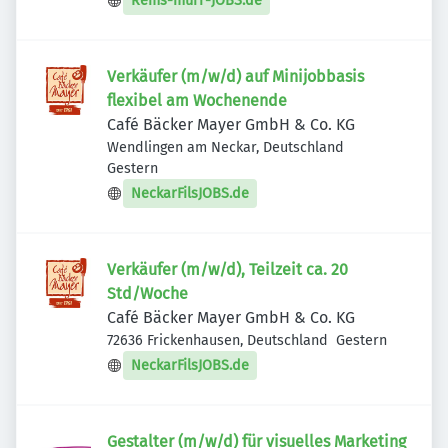
Rems-murr-JOBS.de
Verkäufer (m/w/d) auf Minijobbasis
flexibel am Wochenende
Café Bäcker Mayer GmbH & Co. KG
Wendlingen am Neckar, Deutschland
Veröffentlicht
:
Gestern
NeckarFilsJOBS.de
Verkäufer (m/w/d), Teilzeit ca. 20
Std/Woche
Café Bäcker Mayer GmbH & Co. KG
Veröffentlicht
:
72636 Frickenhausen, Deutschland
Gestern
NeckarFilsJOBS.de
Gestalter (m/w/d) für visuelles Marketing