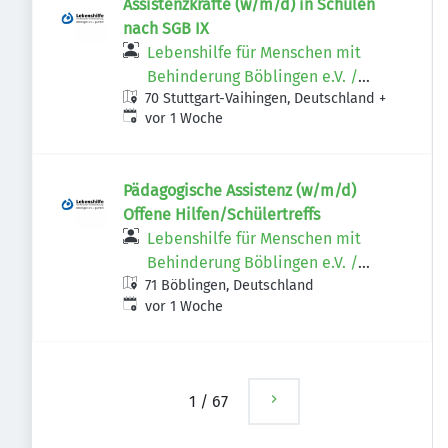
Assistenzkräfte (w/m/d) in Schulen
nach SGB IX
Lebenshilfe für Menschen mit
Behinderung Böblingen e.V. /
70 Stuttgart-Vaihingen, Deutschland
+
gGmbH
Veröffentlicht
:
vor 1 Woche
Pädagogische Assistenz (w/m/d)
Offene Hilfen/Schülertreffs
Lebenshilfe für Menschen mit
Behinderung Böblingen e.V. /
71 Böblingen, Deutschland
gGmbH
Veröffentlicht
:
vor 1 Woche
1
/
67