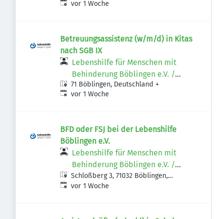
Veröffentlicht
:
vor 1 Woche
Betreuungsassistenz (w/m/d) in Kitas
nach SGB IX
Lebenshilfe für Menschen mit
Behinderung Böblingen e.V. /
71 Böblingen, Deutschland
+
gGmbH
Veröffentlicht
:
vor 1 Woche
BFD oder FSJ bei der Lebenshilfe
Böblingen e.V.
Lebenshilfe für Menschen mit
Behinderung Böblingen e.V. /
Schloßberg 3, 71032 Böblingen,
gGmbH
Veröffentlicht
:
Deutschland
vor 1 Woche