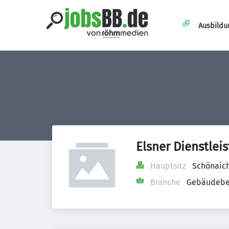
Ausbildu
Elsner Dienstlei
Hauptsitz
Schönaich
Branche
Gebäudebet